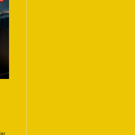
e
ler