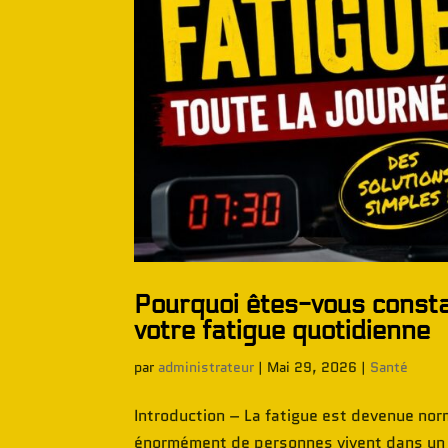
Pourquoi êtes-vous const
votre fatigue quotidienne
par
administrateur
|
Mai 29, 2026
|
Santé
Introduction – La fatigue est devenue nor
énormément de personnes vivent dans un ét