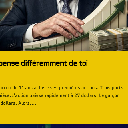
ense différemment de toi
çon de 11 ans achète ses premières actions. Trois parts
pièce.L’action baisse rapidement à 27 dollars. Le garçon
dollars. Alors,...