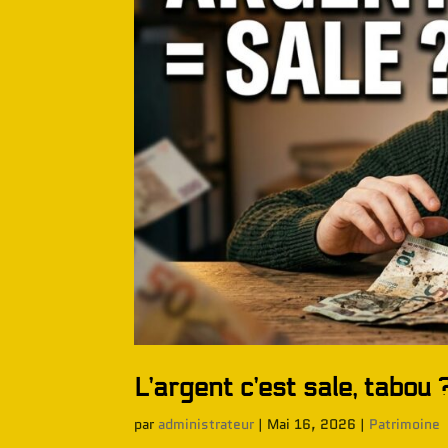
L’argent c’est sale, tabou
par
administrateur
|
Mai 16, 2026
|
Patrimoine