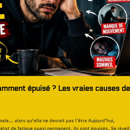
amment épuisé ? Les vraies causes d
male… alors qu’elle ne devrait pas l’être Aujourd’hui,
at de fatigue quasi permanent, ils sont épuisés. Se réveil