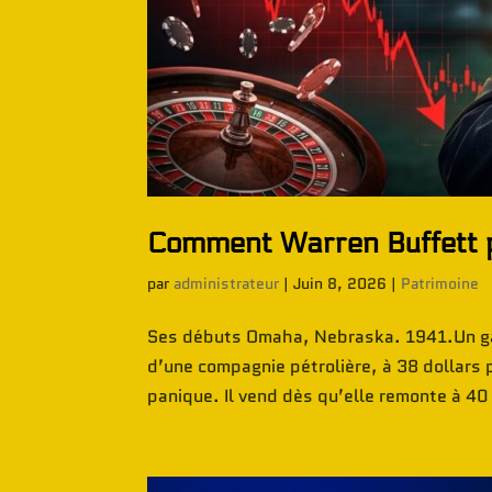
Comment Warren Buffett p
par
administrateur
|
Juin 8, 2026
|
Patrimoine
Ses débuts Omaha, Nebraska. 1941.Un gar
d’une compagnie pétrolière, à 38 dollars 
panique. Il vend dès qu’elle remonte à 40 