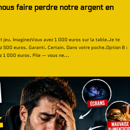
e nous faire perdre notre argent en
it jeu. ImaginezVous avez 1 000 euros sur la table.Je te
z 500 euros. Garanti. Certain. Dans votre poche.Option B :
z 1 000 euros. Pile — vous ne...