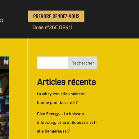
PRENDRE RENDEZ-VOUS
ct
Orias n°
26009411
Rechercher
Articles récents
La whey est-elle vraiment
bonne pour la santé ?
Ciao Energy… La boisson
d’Inoxtag, Léna et Squeezie est-
elle dangereuse ?